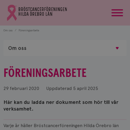
startsida
Gå
till
Bröstcancerförbundets
startsida
Om oss
Föreningsarbete
Om oss
FÖRENINGSARBETE
29 februari 2020
Uppdaterad
5 april 2025
Här kan du ladda ner dokument som hör till vår
verksamhet.
Varje år håller Bröstcancerföreningen Hilda Örebro län