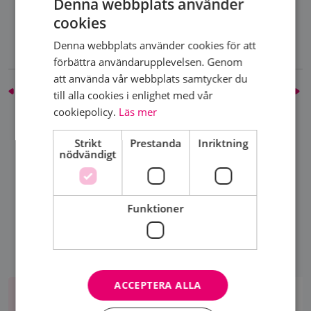
Denna webbplats använder
2018-2019
cookies
Denna webbplats använder cookies för att
förbättra användarupplevelsen. Genom
att använda vår webbplats samtycker du
Ung Hilda
Rosa oktober och Rosa bandet
till alla cookies i enlighet med vår
cookiepolicy.
Läs mer
Strikt
Prestanda
Inriktning
DELA SIDA
nödvändigt
Funktioner
Aktiviteter
ACCEPTERA ALLA
AKTIVITETER