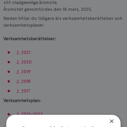
sitt stadgeenliga årsmöte.
Årsmötet genomfördes den 18 mars, 2025.
Nedan hittar du tidigare års verksamhetsberättelser och
verksamhetsplaner.
Verksamhetsberättelser:
2021
2020
2019
2018
2017
Verksamhetsplan:
2021-2022
×
2020-2021