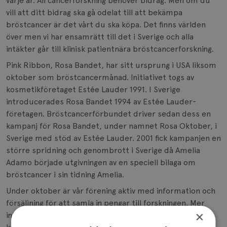
varje år. All cancerforskning behöver bidrag. Men om du
vill att ditt bidrag ska gå odelat till att bekämpa
bröstcancer är det vårt du ska köpa. Det finns världen
över men vi har ensamrätt till det i Sverige och alla
intäkter går till klinisk patientnära bröstcancerforskning.
Pink Ribbon, Rosa Bandet, har sitt ursprung i USA liksom
oktober som bröstcancermånad. Initiativet togs av
kosmetikföretaget Estée Lauder 1991. I Sverige
introducerades Rosa Bandet 1994 av Estée Lauder-
företagen. Bröstcancerförbundet driver sedan dess en
kampanj för Rosa Bandet, under namnet Rosa Oktober, i
Sverige med stöd av Estée Lauder. 2001 fick kampanjen en
större spridning och genombrott i Sverige då Amelia
Adamo började utgivningen av en speciell bilaga om
bröstcancer i sin tidning Amelia.
Under oktober är vår förening aktiv med information och
försäljning för att samla in pengar till forskningen. Mer
×
information om Rosa oktober och hur du som medlem