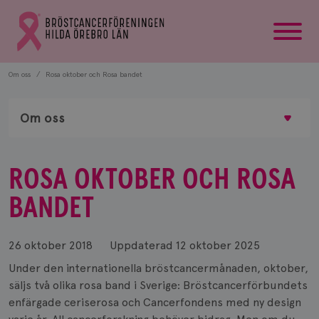
startsida
Gå
till
Bröstcancerförbundets
startsida
Om oss
Rosa oktober och Rosa bandet
Om oss
ROSA OKTOBER OCH ROSA
BANDET
26 oktober 2018
Uppdaterad
12 oktober 2025
Under den internationella bröstcancermånaden, oktober,
säljs två olika rosa band i Sverige: Bröstcancerförbundets
enfärgade ceriserosa och Cancerfondens med ny design