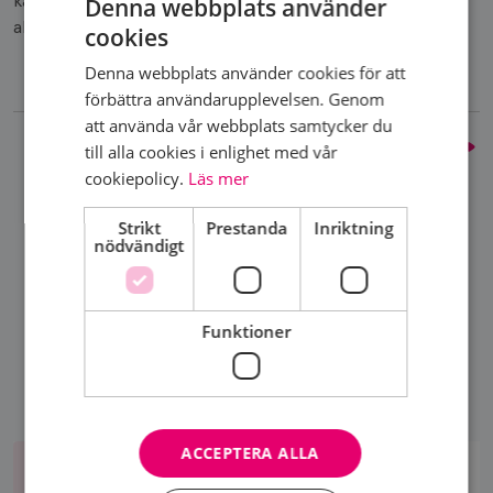
kan engagera dig i föreningsarbetet hittar du under
Denna webbplats använder
aktiviteter.
cookies
Denna webbplats använder cookies för att
förbättra användarupplevelsen. Genom
att använda vår webbplats samtycker du
Köp en rosa Sverigelott av oss
till alla cookies i enlighet med vår
cookiepolicy.
Läs mer
Strikt
Prestanda
Inriktning
DELA SIDA
nödvändigt
Funktioner
ACCEPTERA ALLA
Aktiviteter
AKTIVITETER