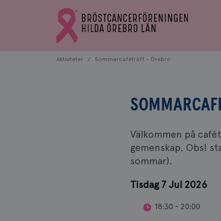
Bröstcancerförbundets
Gå
startsida
till
Bröstcancerförbundets
startsida
Aktiviteter
Sommarcaféträff - Örebro
SOMMARCAFÉ
Välkommen på caféträ
gemenskap. Obs! star
sommar).
Tisdag 7 Jul 2026
18:30 - 20:00