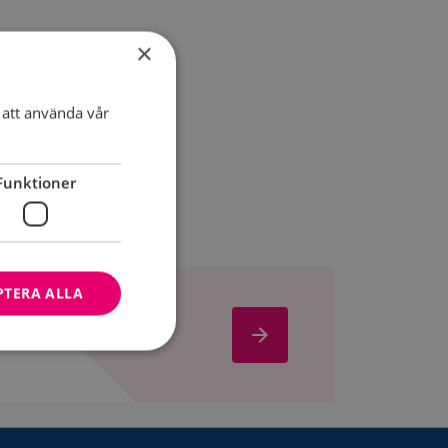
×
att använda vår
Funktioner
PTERA ALLA
Om
oss
bbplatsen kan inte