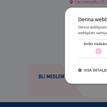
Karlsdalsallén 35
Denna webb
Denna webbplats 
webbplats samtyck
Strikt nödvän
Bli
VISA DETALJ
medlem
BLI MEDLEM
Strikt nödvändiga ka
användas ordentligt 